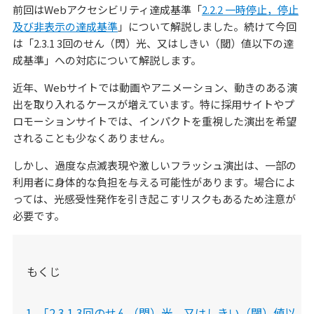
前回はWebアクセシビリティ達成基準「
2.2.2 一時停止，停止
及び非表示の達成基準
」について解説しました。続けて今回
は「2.3.1 3回のせん（閃）光、又はしきい（閾）値以下の達
成基準」への対応について解説します。
近年、Webサイトでは動画やアニメーション、動きのある演
出を取り入れるケースが増えています。特に採用サイトやプ
ロモーションサイトでは、インパクトを重視した演出を希望
されることも少なくありません。
しかし、過度な点滅表現や激しいフラッシュ演出は、一部の
利用者に身体的な負担を与える可能性があります。場合によ
っては、光感受性発作を引き起こすリスクもあるため注意が
必要です。
もくじ
「2.3.1 3回のせん（閃）光、又はしきい（閾）値以